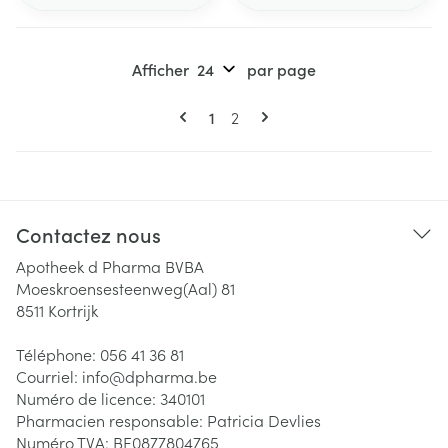
Afficher
par page
Pages
Vous lisez actuellement la page
Page
1
2
Contactez nous
Apotheek d Pharma BVBA
Moeskroensesteenweg(Aal) 81
8511
Kortrijk
Téléphone:
056 41 36 81
Courriel:
info@
dpharma.be
Numéro de licence:
340101
Pharmacien responsable:
Patricia Devlies
Numéro TVA:
BE0877804765