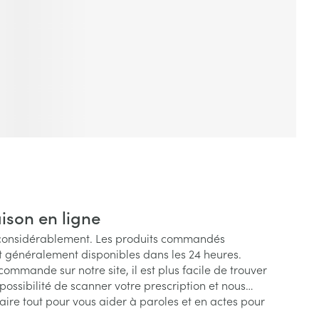
s
Afficher plus
tress
Puces et tiques
ins
Tests de diagnostic
Gorge et bouche
Alcootest
Comprimés à sucer
Bouche, gueule ou bec
Oreilles
hérapie -
uttes
Tensiomètre
Spray - solution
aire
Bouchons d'oreilles
Test de cholestérol
nsements
Nettoyage des oreilles
Cardiofréquencemètre
 médicaux
Gouttes auriculaires
Afficher plus
s
ison en ligne
considérablement. Les produits commandés
t généralement disponibles dans les 24 heures.
coagulant du
Matériel paramédical
Hémorroïdes
mmande sur notre site, il est plus facile de trouver
a possibilité de scanner votre prescription et nous
ie
Respiration et oxygène
aire tout pour vous aider à paroles et en actes pour
olaire
Hygiène
ie
Salle de bains
.