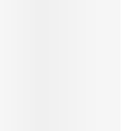
Yeux
s
Afficher plus
ti-insectes
Senteur
CBD