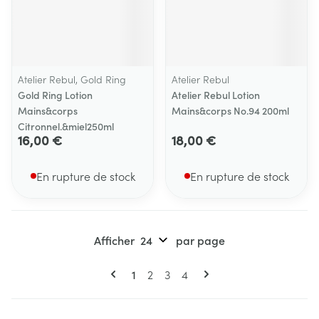
Atelier Rebul, Gold Ring
Atelier Rebul
Gold Ring Lotion
Atelier Rebul Lotion
Mains&corps
Mains&corps No.94 200ml
Citronnel.&miel250ml
16,00 €
18,00 €
En rupture de stock
En rupture de stock
Afficher
par page
Pages
Vous lisez actuellement la page
Page
Page
Page
1
2
3
4