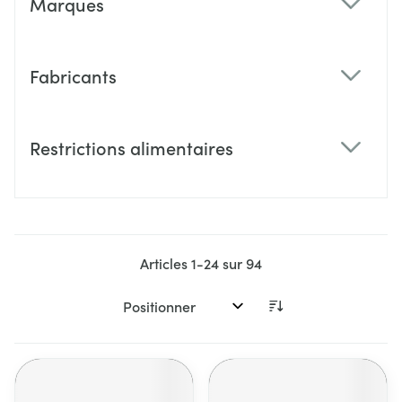
Marques
filter
Fabricants
filter
Restrictions alimentaires
filter
Articles
1
-
24
sur
94
Trier par: