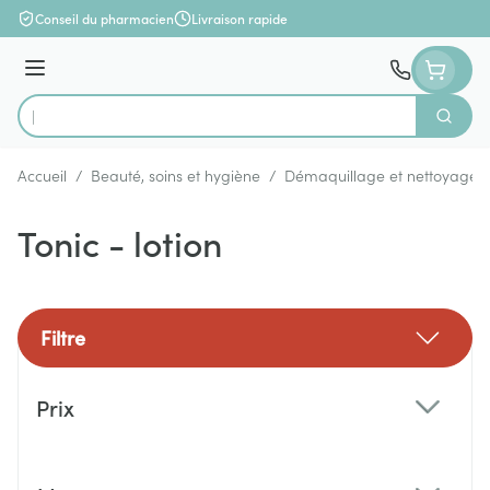
Aller au contenu
Conseil du pharmacien
Livraison rapide
Menu
Cherch
Rechercher
Accueil
/
Beauté, soins et hygiène
/
Démaquillage et nettoyage
Tonic - lotion
Filtre
Passer à la liste des produits
Prix
filter