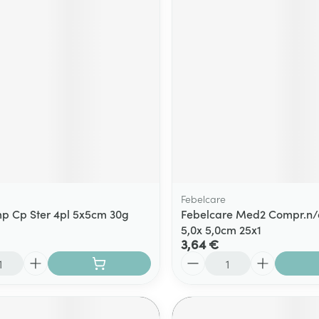
Massage
Afficher plus
Afficher plu
essoires
Masques chirurgique
e
Compléments
Répulsifs an
nutritionnels
entation
 peau irritée
Febelcare
 Cp Ster 4pl 5x5cm 30g
Febelcare Med2 Compr.n/a
5,0x 5,0cm 25x1
3,64 €
Quantité
Autobronzants
Rasage