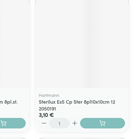
Hartmann
 8pl.st.
Sterilux Es5 Cp Ster 8pl10x10cm 12
2050191
3,10 €
Quantité