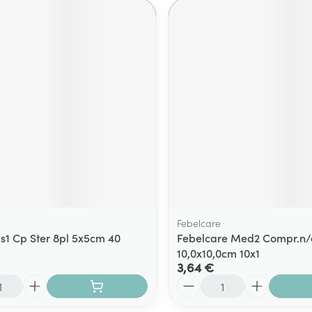
Febelcare
Es1 Cp Ster 8pl 5x5cm 40
Febelcare Med2 Compr.n/a
10,0x10,0cm 10x1
3,64 €
Quantité