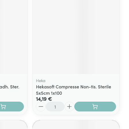
Yeux
s
Afficher plus
ti-insectes
Senteur
Heka
dh. Ster.
Hekasoft Compresse Non-tis. Sterile
5x5cm 1x100
14,19 €
Quantité
CBD