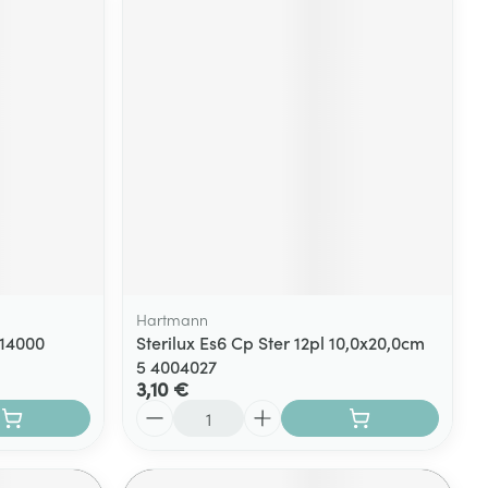
Hartmann
814000
Sterilux Es6 Cp Ster 12pl 10,0x20,0cm
5 4004027
3,10 €
Quantité