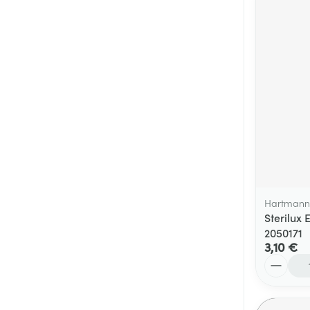
Hartmann
Sterilux 
2050171
3,10 €
Quantité