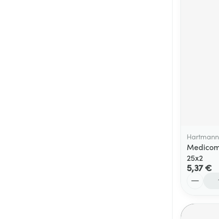
Cheveux
Piluliers et acc
Soins du visag
Taches de pigm
Peau sensible -
Peau mixte
Peau terne
Hartmann
Medicomp
Afficher plus
25x2
5,37 €
Quantité
Ronflement