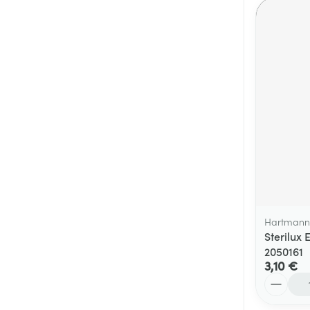
Hartmann
Sterilux 
2050161
3,10 €
Quantité