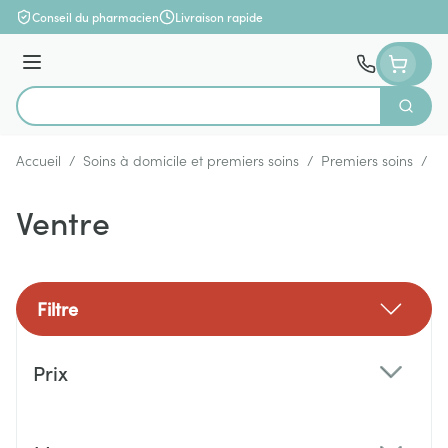
Aller au contenu
Conseil du pharmacien
Livraison rapide
Menu
Cherch
Rechercher
Accueil
/
Soins à domicile et premiers soins
/
Premiers soins
/
B
Ventre
Filtre
Passer à la liste des produits
Prix
filter