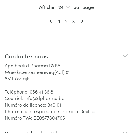
Afficher
par page
Pages
Vous lisez actuellement la page
Page
Page
1
2
3
Contactez nous
Apotheek d Pharma BVBA
Moeskroensesteenweg(Aal) 81
8511
Kortrijk
Téléphone:
056 41 36 81
Courriel:
info@
dpharma.be
Numéro de licence:
340101
Pharmacien responsable:
Patricia Devlies
Numéro TVA:
BE0877804765