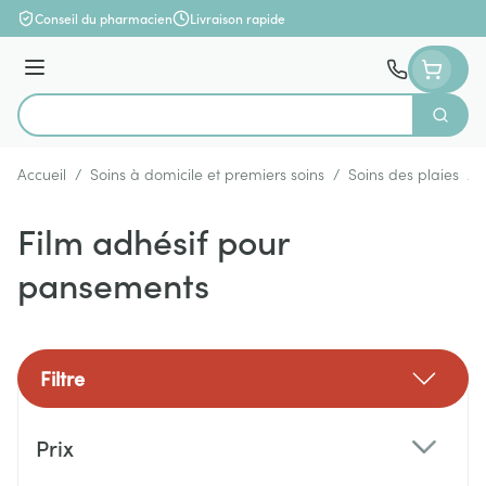
Aller au contenu
Conseil du pharmacien
Livraison rapide
Menu
Cherch
Rechercher
Accueil
/
Soins à domicile et premiers soins
/
Soins des plaies
/
Film adhésif pour
pansements
Filtre
Passer à la liste des produits
Prix
filter