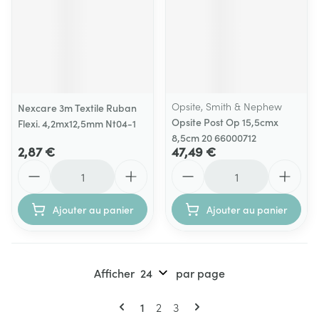
Opsite, Smith & Nephew
Nexcare 3m Textile Ruban
Opsite Post Op 15,5cmx
Flexi. 4,2mx12,5mm Nt04-1
8,5cm 20 66000712
2,87 €
47,49 €
Quantité
Quantité
Ajouter au panier
Ajouter au panier
Afficher
par page
Pages
Vous lisez actuellement la page
Page
Page
1
2
3