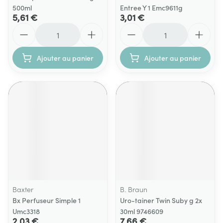
500ml
Entree Y 1 Emc9611g
5,61 €
3,01 €
Quantité
Quantité
Ajouter au panier
Ajouter au panier
Baxter
B. Braun
Bx Perfuseur Simple 1
Uro-tainer Twin Suby g 2x
Umc3318
30ml 9746609
2,03 €
7,66 €