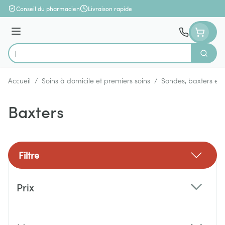
Aller au contenu
Conseil du pharmacien
Livraison rapide
Menu
Cherch
Rechercher
Accueil
/
Soins à domicile et premiers soins
/
Sondes, baxters et 
Baxters
Filtre
Passer à la liste des produits
Prix
filter