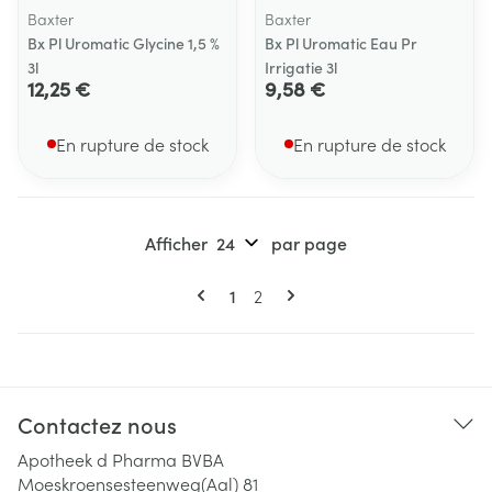
Baxter
Baxter
Bx Pl Uromatic Glycine 1,5 %
Bx Pl Uromatic Eau Pr
3l
Irrigatie 3l
12,25 €
9,58 €
En rupture de stock
En rupture de stock
Afficher
par page
Pages
Vous lisez actuellement la page
Page
1
2
Contactez nous
Apotheek d Pharma BVBA
Moeskroensesteenweg(Aal) 81