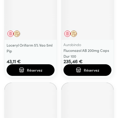
Médicament
Sur prescription
Médicament
Sur prescription
Aurobindo
Loceryl Orifarm 5% Vao 5ml
Fluconazol AB 200mg Caps
Pip
Dur 100
43,11 €
235,46 €
Réservez
Réservez