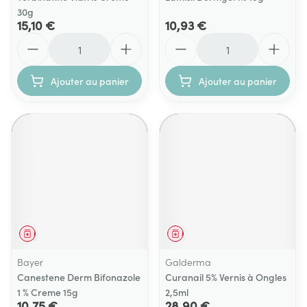
30g
15,10 €
10,93 €
Quantité
Quantité
Ajouter au panier
Ajouter au panier
Médicament
Médicament
Bayer
Galderma
Canestene Derm Bifonazole
Curanail 5% Vernis à Ongles
1 % Creme 15g
2,5ml
10,75 €
28,90 €