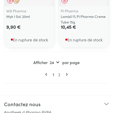
Médicament
Sur prescription
Médicament
Will Pharma
Pi Pharma
Myk 1 Sol. 20ml
Lamisil 1% Pi Pharma Creme
Tube 15g
9,90 €
10,45 €
En rupture de stock
En rupture de stock
Afficher
par page
Pages
Vous lisez actuellement la page
Page
1
2
Contactez nous
Apotheek d Pharma BVBA