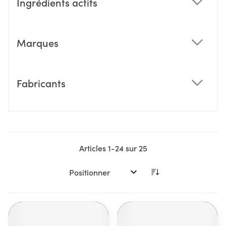
Ingrédients actifs
filter
Marques
filter
Fabricants
filter
Articles
1
-
24
sur
25
Trier par: