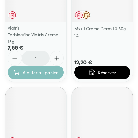
Médicament
Médicament
Sur prescription
Viatris
Myk 1 Creme Derm 1 X 30g
Terbinafine Viatris Creme
1%
15g
7,55 €
Quantité
12,20 €
Ajouter au panier
Réservez