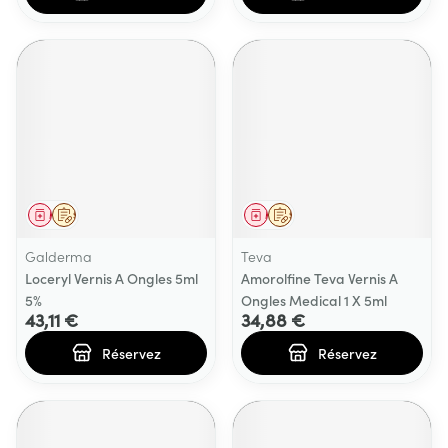
Médicament
Sur prescription
Médicament
Sur prescription
Galderma
Teva
Loceryl Vernis A Ongles 5ml
Amorolfine Teva Vernis A
5%
Ongles Medical 1 X 5ml
43,11 €
34,88 €
Réservez
Réservez