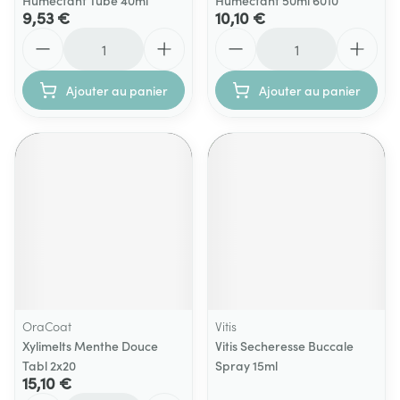
Humectant Tube 40ml
Humectant 50ml 6010
9,53 €
10,10 €
Quantité
Quantité
Ajouter au panier
Ajouter au panier
OraCoat
Vitis
Xylimelts Menthe Douce
Vitis Secheresse Buccale
Tabl 2x20
Spray 15ml
15,10 €