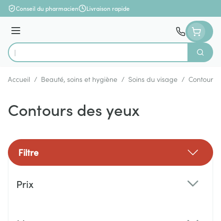
Aller au contenu
Conseil du pharmacien
Livraison rapide
Menu
Cherch
Rechercher
Accueil
/
Beauté, soins et hygiène
/
Soins du visage
/
Contours 
Contours des yeux
Filtre
Passer à la liste des produits
Prix
filter