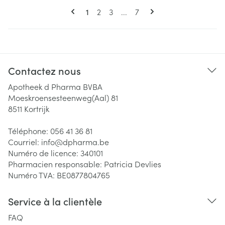
Pages
Vous lisez actuellement la page
Page
Page
Page
1
2
3
...
7
Contactez nous
Apotheek d Pharma BVBA
Moeskroensesteenweg(Aal) 81
8511
Kortrijk
Téléphone:
056 41 36 81
Courriel:
info@
dpharma.be
Numéro de licence:
340101
Pharmacien responsable:
Patricia Devlies
Numéro TVA:
BE0877804765
Service à la clientèle
FAQ