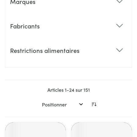
Marques
filter
Fabricants
filter
Restrictions alimentaires
filter
Articles
1
-
24
sur
151
Trier par: