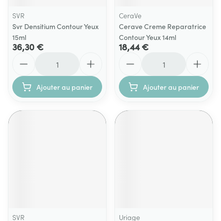
SVR
CeraVe
Svr Densitium Contour Yeux
Cerave Creme Reparatrice
15ml
Contour Yeux 14ml
36,30 €
18,44 €
Quantité
Quantité
Ajouter au panier
Ajouter au panier
SVR
Uriage