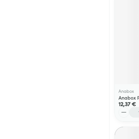
Anabox
Anabox P
12,37 €
Quantité