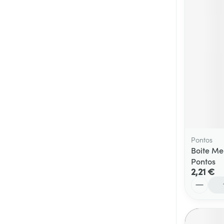
Cheveux
Piluliers et acc
Soins du visag
Taches de pigm
Peau sensible -
Peau mixte
Peau terne
Pontos
Boite Me
Afficher plus
Pontos
2,21 €
Quantité
Ronflement