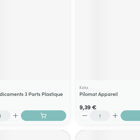
Massage
Afficher plus
Afficher plu
essoires
Masques chirurgique
e
Compléments
Répulsifs an
nutritionnels
entation
 peau irritée
Kela
dicaments 3 Parts Plastique
Pilomat Appareil
9,39 €
Quantité
Autobronzants
Rasage