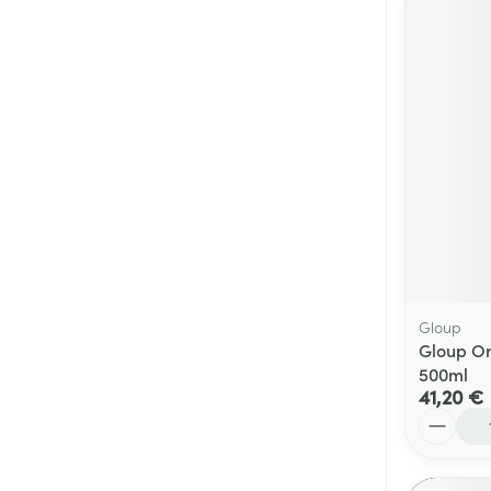
Gloup
Gloup Or
500ml
41,20 €
Quantité