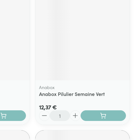
Yeux
s
Afficher plus
ti-insectes
Senteur
Anabox
Anabox Pilulier Semaine Vert
12,37 €
Quantité
CBD