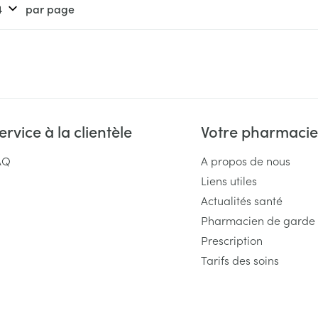
Massage
par page
Afficher plus
Afficher plu
essoires
Masques chirurgique
e
Compléments
Répulsifs an
nutritionnels
entation
ervice à la clientèle
Votre pharmacie
 peau irritée
AQ
A propos de nous
Liens utiles
Actualités santé
Pharmacien de garde
Prescription
Tarifs des soins
Autobronzants
Rasage