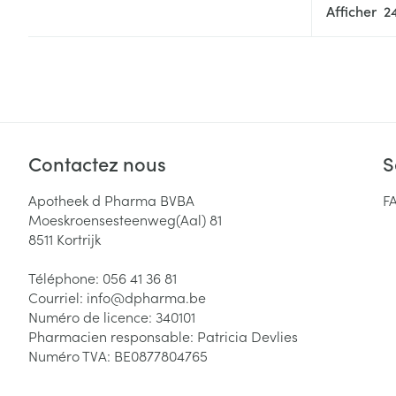
Afficher
Cheveux
Piluliers et acc
Soins du visag
Taches de pigm
Contactez nous
S
Peau sensible -
Apotheek d Pharma BVBA
F
Peau mixte
Moeskroensesteenweg(Aal) 81
Peau terne
8511
Kortrijk
Afficher plus
Téléphone:
056 41 36 81
Courriel:
info@
dpharma.be
Numéro de licence:
340101
Pharmacien responsable:
Patricia Devlies
Ronflement
Numéro TVA:
BE0877804765