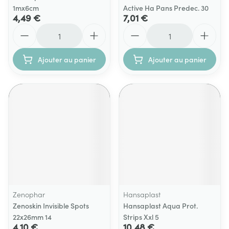
1mx6cm
Active Ha Pans Predec. 30
4,49 €
7,01 €
Quantité
Quantité
Ajouter au panier
Ajouter au panier
Zenophar
Hansaplast
Zenoskin Invisible Spots
Hansaplast Aqua Prot.
22x26mm 14
Strips Xxl 5
4,10 €
10,48 €