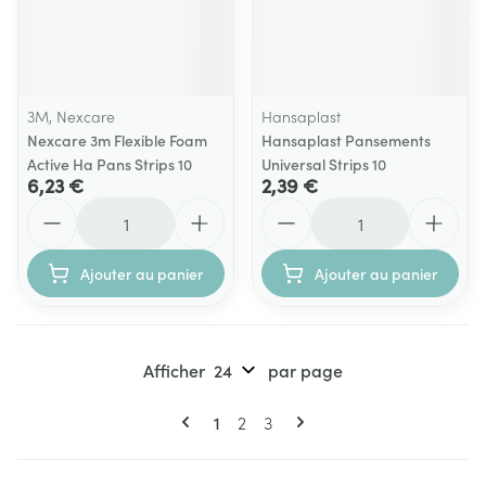
3M, Nexcare
Hansaplast
Nexcare 3m Flexible Foam
Hansaplast Pansements
Active Ha Pans Strips 10
Universal Strips 10
6,23 €
2,39 €
Quantité
Quantité
Ajouter au panier
Ajouter au panier
Afficher
par page
Pages
Vous lisez actuellement la page
Page
Page
1
2
3