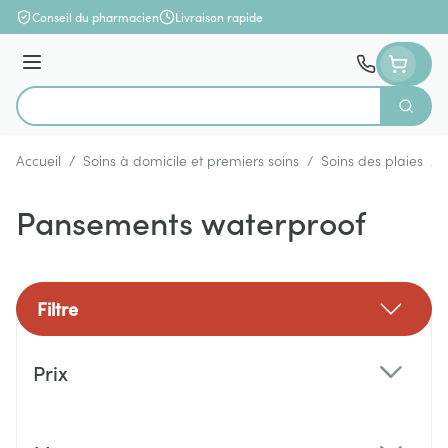
Aller au contenu
Conseil du pharmacien
Livraison rapide
Menu
Cherch
Rechercher
Accueil
/
Soins à domicile et premiers soins
/
Soins des plaies
/
Pansements waterproof
Filtre
Passer à la liste des produits
Prix
filter