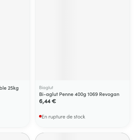
Yeux
s
Afficher plus
ti-insectes
Senteur
ble 25kg
Biaglut
Bi-aglut Penne 400g 1069 Revogan
6,44 €
En rupture de stock
CBD