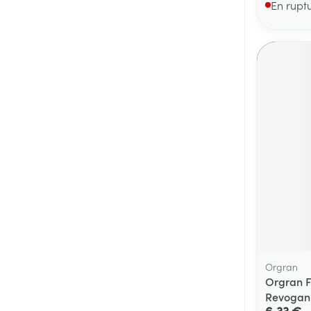
En rupt
Orgran
Orgran F
Revogan
6,33 €