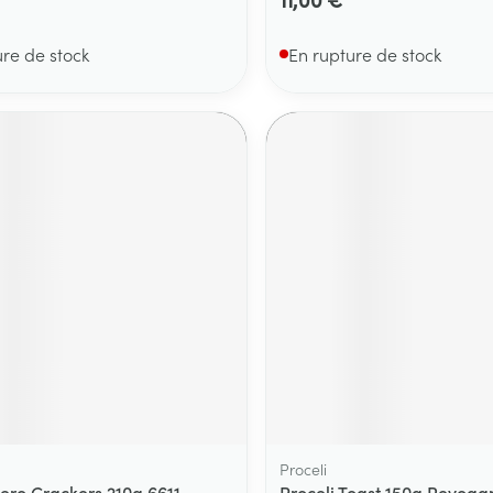
ure de stock
En rupture de stock
Proceli
ero Crackers 210g 6611
Proceli Toast 150g Revoga