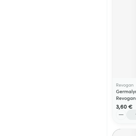
Cheveux
Piluliers et acc
Soins du visag
Taches de pigm
Peau sensible -
Peau mixte
Peau terne
Revogan
Germalyn
Afficher plus
Revogan
3,60 €
Quantité
Ronflement