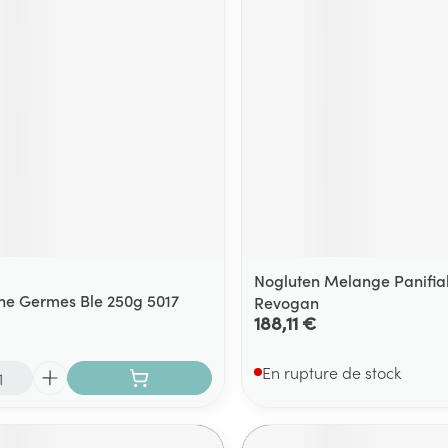
Massage
Afficher plus
Afficher plu
essoires
Masques chirurgique
e
Compléments
Répulsifs an
nutritionnels
entation
 peau irritée
Nogluten Melange Panifia
e Germes Ble 250g 5017
Revogan
188,11 €
En rupture de stock
Autobronzants
Rasage