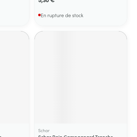
En rupture de stock
Schar
n
Schar Pain Campagnard Tranche