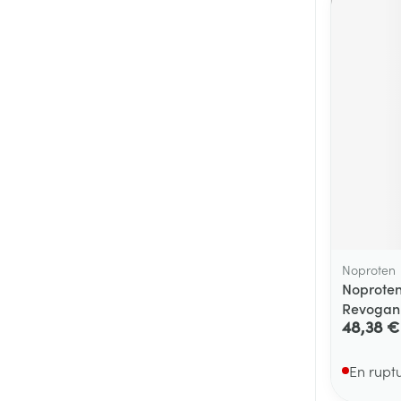
Noproten
Noproten
Revogan
48,38 €
En rupt