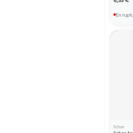
En rupt
Schar
Schar Ap