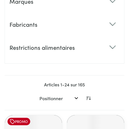
Marques
filter
Fabricants
filter
Restrictions alimentaires
filter
Articles
1
-
24
sur
165
Trier par:
PROMO