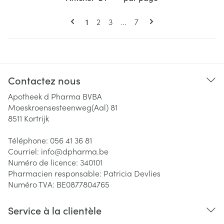
Pages
Vous lisez actuellement la page
Page
Page
Page
1
2
3
...
7
Contactez nous
Apotheek d Pharma BVBA
Moeskroensesteenweg(Aal) 81
8511
Kortrijk
Téléphone:
056 41 36 81
Courriel:
info@
dpharma.be
Numéro de licence:
340101
Pharmacien responsable:
Patricia Devlies
Numéro TVA:
BE0877804765
Service à la clientèle