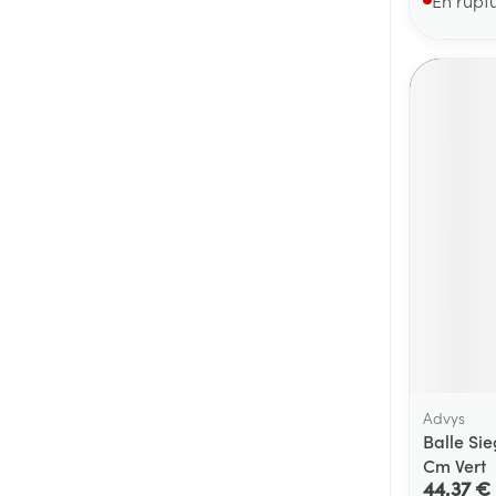
Advys
Balle Si
Cm Vert
44,37 €