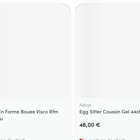
Massage
Afficher plus
Afficher plu
essoires
Masques chirurgique
e
Compléments
Répulsifs an
nutritionnels
entation
 peau irritée
Advys
En Forme Bouee Visco Rfm
Egg Sitter Coussin Gel 44
eu
Autobronzants
Rasage
48,00 €
ure de stock
En rupture de stock