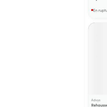
En rupt
Advys
Rehausse