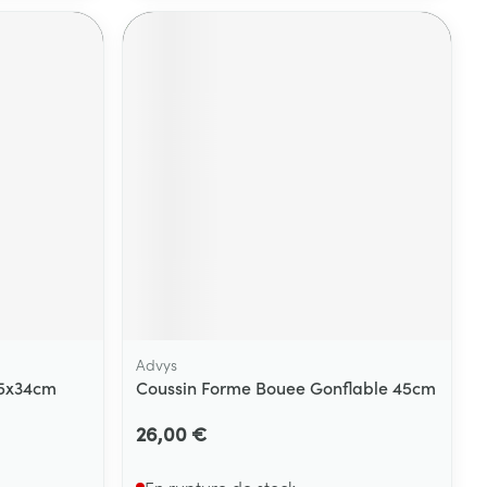
Yeux
s
Afficher plus
ti-insectes
Senteur
Advys
x5x34cm
Coussin Forme Bouee Gonflable 45cm
CBD
26,00 €
En rupture de stock