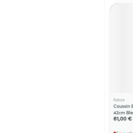
Cheveux
Piluliers et acc
Soins du visag
Taches de pigm
Peau sensible -
Peau mixte
Peau terne
Afficher plus
Advys
Coussin 
42cm Bl
Ronflement
61,00 €
En rupt