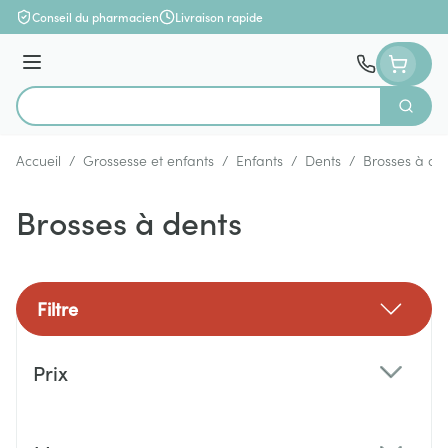
Aller au contenu
Conseil du pharmacien
Livraison rapide
Menu
Cherch
Rechercher
Accueil
/
Grossesse et enfants
/
Enfants
/
Dents
/
Brosses à de
Brosses à dents
Filtre
Passer à la liste des produits
Prix
filter