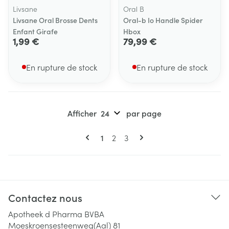
Livsane
Oral B
Livsane Oral Brosse Dents
Oral-b Io Handle Spider
Enfant Girafe
Hbox
1,99 €
79,99 €
En rupture de stock
En rupture de stock
Afficher
par page
Pages
Vous lisez actuellement la page
Page
Page
1
2
3
Contactez nous
Apotheek d Pharma BVBA
Moeskroensesteenweg(Aal) 81