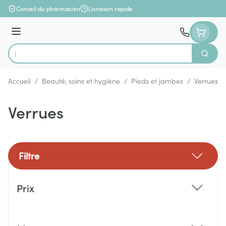
Aller au contenu
Conseil du pharmacien
Livraison rapide
Menu
Cherch
Rechercher
Accueil
/
Beauté, soins et hygiène
/
Pieds et jambes
/
Verrues
Verrues
Filtre
Passer à la liste des produits
Prix
filter