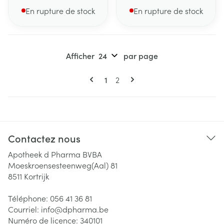
En rupture de stock
En rupture de stock
Afficher
par page
Pages
Vous lisez actuellement la page
Page
1
2
Contactez nous
Apotheek d Pharma BVBA
Moeskroensesteenweg(Aal) 81
8511
Kortrijk
Téléphone:
056 41 36 81
Courriel:
info@
dpharma.be
Numéro de licence:
340101