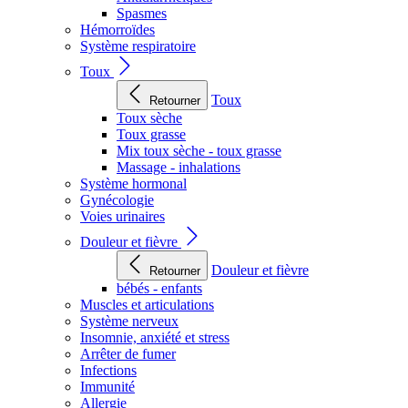
Spasmes
Hémorroïdes
Système respiratoire
Toux
Toux
Retourner
Toux sèche
Toux grasse
Mix toux sèche - toux grasse
Massage - inhalations
Système hormonal
Gynécologie
Voies urinaires
Douleur et fièvre
Douleur et fièvre
Retourner
bébés - enfants
Muscles et articulations
Système nerveux
Insomnie, anxiété et stress
Arrêter de fumer
Infections
Immunité
Allergie