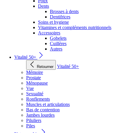
Poux
Dents
Brosses à dents
Dentifrices
Soins et hygiene
Vitamines et compléments nutritionnels
Accessoires
Gobelets
Cuillères
Autres
Vitalité 50+
Vitalité 50+
Retourner
Mémoire
Prostate
Ménopause
Vue
Sexualité
Ronflements
Muscles et articulations
Bas de contention
Jambes lourdes
Piluliers
Piles