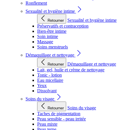
Ronflement
Sexualité et hygiène intime
Sexualité et hygiène intime
Retourner
Préservatifs et contraception
Bien-être intime
Soin intime
Massage
Soins menstruels
Démaquillage et nettoyage
Démaquillage et nettoyage
Retourner
Lait, gel, huile et crème de nettoyage
Tonic - lotion
Eau micellaire
Yeux
Dissolvant
Soins du visage
Soins du visage
Retourner
Taches de pigmentation
Peau sensible - peau irritée
Peau mixte
Peau terne