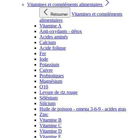
Vitamines et compléments alimentaires
Vitamines et compléments
Retourner
alimentaires
Vitamine A
Anti-oxydants - détox
Acides aminés
Calcium
Acide folique
Fer
Iode
Potassium
Cuivre
Probiotiques
Magnésium
Q10
Levure de riz rouge
Sélénium
Silicium
Huile de poisson - omega 3-6-9 - acides gras
Zinc
Vitamine B
Vitamine C
Vitamine D
Vitamine E