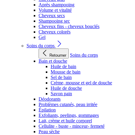
Après shampooing
Volume et vitalité
Cheveux secs
Shampooing sec
Cheveux fins - cheveux bouclés
Cheveux colorés
Gel
Soins du corps
Soins du corps
Retourner
Bain et douche
Huile de bain
Mousse de bain
Sel de bain
Crème, mousse et gel de douche
Huile de douche
Savon pain
Déodorants
Problèmes cutanés, peau irritée
Épilation
Exfoliants, peelings, gommages
Lait, crème et huile corporel
Cellulite - buste - minceur- fermeté
Peau sèche