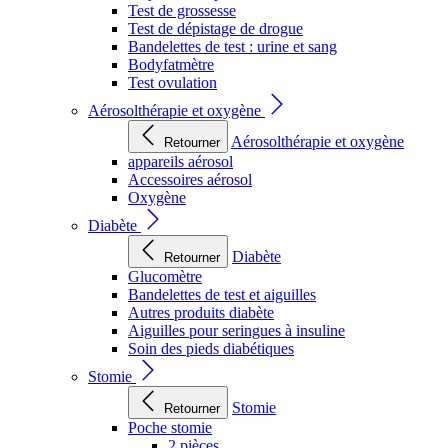
Test de grossesse
Test de dépistage de drogue
Bandelettes de test : urine et sang
Bodyfatmètre
Test ovulation
Aérosolthérapie et oxygène
Aérosolthérapie et oxygène
Retourner
appareils aérosol
Accessoires aérosol
Oxygène
Diabète
Diabète
Retourner
Glucomètre
Bandelettes de test et aiguilles
Autres produits diabète
Aiguilles pour seringues à insuline
Soin des pieds diabétiques
Stomie
Stomie
Retourner
Poche stomie
2 pièces