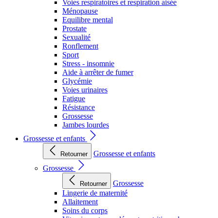
Voies respiratoires et respiration aisée
Ménopause
Equilibre mental
Prostate
Sexualité
Ronflement
Sport
Stress - insomnie
Aide à arrêter de fumer
Glycémie
Voies urinaires
Fatigue
Résistance
Grossesse
Jambes lourdes
Grossesse et enfants
Grossesse et enfants
Retourner
Grossesse
Grossesse
Retourner
Lingerie de maternité
Allaitement
Soins du corps