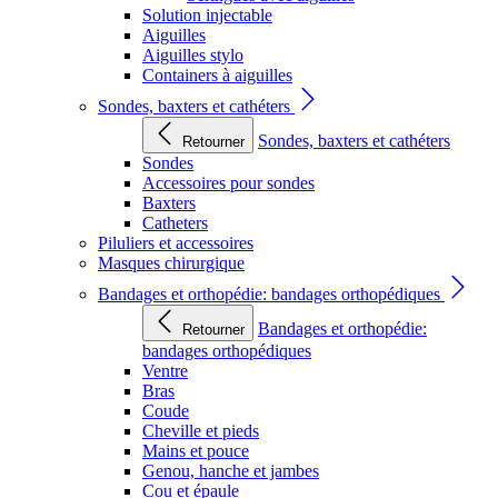
Solution injectable
Aiguilles
Aiguilles stylo
Containers à aiguilles
Sondes, baxters et cathéters
Sondes, baxters et cathéters
Retourner
Sondes
Accessoires pour sondes
Baxters
Catheters
Piluliers et accessoires
Masques chirurgique
Bandages et orthopédie: bandages orthopédiques
Bandages et orthopédie:
Retourner
bandages orthopédiques
Ventre
Bras
Coude
Cheville et pieds
Mains et pouce
Genou, hanche et jambes
Cou et épaule