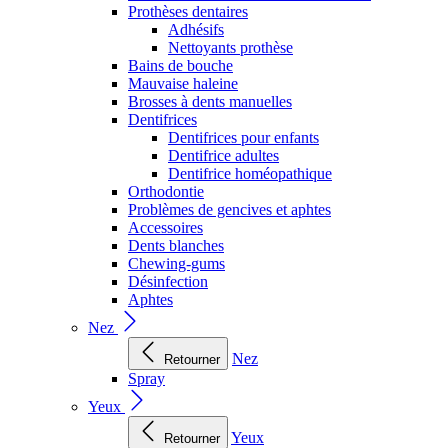
Prothèses dentaires
Adhésifs
Nettoyants prothèse
Bains de bouche
Mauvaise haleine
Brosses à dents manuelles
Dentifrices
Dentifrices pour enfants
Dentifrice adultes
Dentifrice homéopathique
Orthodontie
Problèmes de gencives et aphtes
Accessoires
Dents blanches
Chewing-gums
Désinfection
Aphtes
Nez
Nez
Retourner
Spray
Yeux
Yeux
Retourner