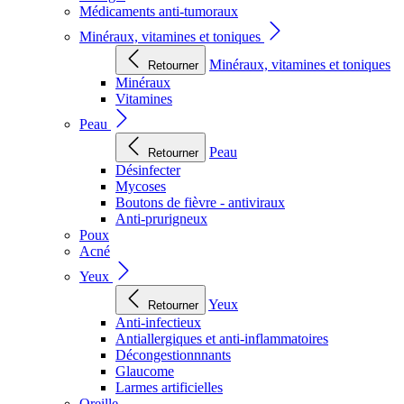
Médicaments anti-tumoraux
Minéraux, vitamines et toniques
Minéraux, vitamines et toniques
Retourner
Minéraux
Vitamines
Peau
Peau
Retourner
Désinfecter
Mycoses
Boutons de fièvre - antiviraux
Anti-prurigneux
Poux
Acné
Yeux
Yeux
Retourner
Anti-infectieux
Antiallergiques et anti-inflammatoires
Décongestionnnants
Glaucome
Larmes artificielles
Oreille