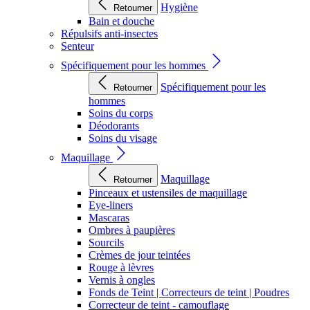
Hygiène
Retourner
Bain et douche
Répulsifs anti-insectes
Senteur
Spécifiquement pour les hommes
Spécifiquement pour les
Retourner
hommes
Soins du corps
Déodorants
Soins du visage
Maquillage
Maquillage
Retourner
Pinceaux et ustensiles de maquillage
Eye-liners
Mascaras
Ombres à paupières
Sourcils
Crèmes de jour teintées
Rouge à lèvres
Vernis à ongles
Fonds de Teint | Correcteurs de teint | Poudres
Correcteur de teint - camouflage