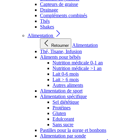
Capteurs de graisse
Drainage
Compléments combinés
Thés
Shakes
Alimentation
Alimentation
Retourner
Thé, Tisane, Infusion
Aliments pour bébés
Nutrition médicale 0-1 an
Nutrition médicale >1 an
Lait 0-6 mois
Lait > 6 mois
Autres aliments
Alimentation de sport
Alimentation spécifique
Sel diététique
Protéines
Gluten
Edulcorant
Sans sucre
Pastilles pour la gorge et bonbons
Alimentation par sonde