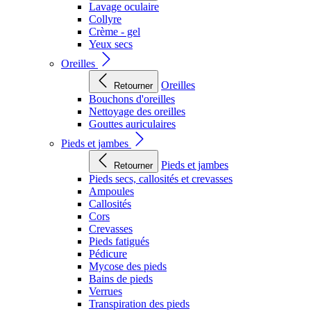
Lavage oculaire
Collyre
Crème - gel
Yeux secs
Oreilles
Oreilles
Retourner
Bouchons d'oreilles
Nettoyage des oreilles
Gouttes auriculaires
Pieds et jambes
Pieds et jambes
Retourner
Pieds secs, callosités et crevasses
Ampoules
Callosités
Cors
Crevasses
Pieds fatigués
Pédicure
Mycose des pieds
Bains de pieds
Verrues
Transpiration des pieds