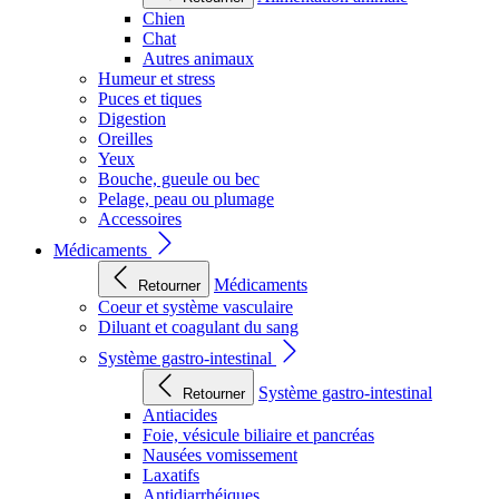
Chien
Chat
Autres animaux
Humeur et stress
Puces et tiques
Digestion
Oreilles
Yeux
Bouche, gueule ou bec
Pelage, peau ou plumage
Accessoires
Médicaments
Médicaments
Retourner
Coeur et système vasculaire
Diluant et coagulant du sang
Système gastro-intestinal
Système gastro-intestinal
Retourner
Antiacides
Foie, vésicule biliaire et pancréas
Nausées vomissement
Laxatifs
Antidiarrhéiques