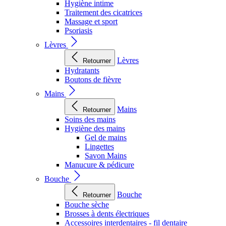
Hygiène intime
Traitement des cicatrices
Massage et sport
Psoriasis
Lèvres
Lèvres
Retourner
Hydratants
Boutons de fièvre
Mains
Mains
Retourner
Soins des mains
Hygiène des mains
Gel de mains
Lingettes
Savon Mains
Manucure & pédicure
Bouche
Bouche
Retourner
Bouche sèche
Brosses à dents électriques
Accessoires interdentaires - fil dentaire