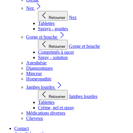
Nez
Nez
Retourner
Tablettes
Sprays - gouttes
Gorge et bouche
Gorge et bouche
Retourner
Comprimés à sucer
Spray - solution
Anesthésie
Diagnostiques
Minceur
Homeopathie
Jambes lourdes
Jambes lourdes
Retourner
Tablettes
Crème, gel et spray
Médications diverses
Cheveux
Contact