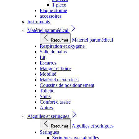
1 pièce
Plaque stomie
accessoires
Instruments
Matériel paramédical
Matériel paramédical
Retourner
Respiration et oxygène
Salle de bains
Lit
Escarres
Manger et boire
Mobilité
Matériel d'exercices
Coussins de positionnement
Toilette
Soins
Confort d'assise
Autres
Aiguilles et seringues
Aiguilles et seringues
Retourner
Seringues
Seringues avec aiguilles