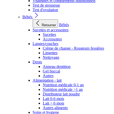
Vitamines et compléments nutritionnels
Test de grossesse
Test d'ovulation
Bébés
Bébés
Retourner
Sucettes et accessoires
Sucettes
Accessoires
Langes/couches
Crème de change - Rougeurs fessières
Lingettes
Nettoyage
Dents
Anneau dentition
Gel buccal
Autres
Alimentation - lait
Nutrition médicale 0-1 an
Nutrition médicale >1 an
Distributeur lait poudre
Lait 0-6 mois
Lait > 6 mois
Autres aliments
Soins et hygiene