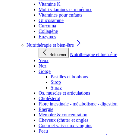
Vitamine K
Multi vitamines et minéraux
Vitamines pour enfants
Glucosamine
Curcuma
Collagène
Enzymes
Nutrithérapie et bien-être
Nutrithérapie et bien-être
Retourner
Yeux
Nez
Gorge
Pastilles et bonbons
Sirop
Spray
Os, muscles et articulations
Cholésterol
Flore intestinale - métabolisme - digestion
Energie
Mémoire & concentration
Cheveux (chute) et ongles
Coeur et vaisseaux sanguins
Peau