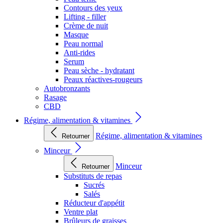
Contours des yeux
Lifting - filler
Crème de nuit
Masque
Peau normal
Anti-rides
Serum
Peau sèche - hydratant
Peaux réactives-rougeurs
Autobronzants
Rasage
CBD
Régime, alimentation & vitamines
Régime, alimentation & vitamines
Retourner
Minceur
Minceur
Retourner
Substituts de repas
Sucrés
Salés
Réducteur d'appétit
Ventre plat
Brûleurs de graisses