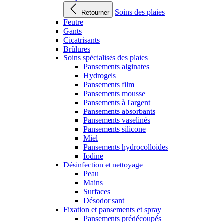
Soins des plaies
Retourner
Feutre
Gants
Cicatrisants
Brûlures
Soins spécialisés des plaies
Pansements alginates
Hydrogels
Pansements film
Pansements mousse
Pansements à l'argent
Pansements absorbants
Pansements vaselinés
Pansements silicone
Miel
Pansements hydrocolloides
Iodine
Désinfection et nettoyage
Peau
Mains
Surfaces
Désodorisant
Fixation et pansements et spray
Pansements prédécoupés