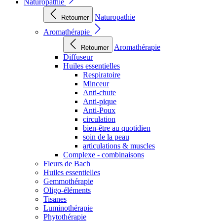
Naturopathie
Naturopathie
Retourner
Aromathérapie
Aromathérapie
Retourner
Diffuseur
Huiles essentielles
Respiratoire
Minceur
Anti-chute
Anti-pique
Anti-Poux
circulation
bien-être au quotidien
soin de la peau
articulations & muscles
Complexe - combinaisons
Fleurs de Bach
Huiles essentielles
Gemmothérapie
Oligo-éléments
Tisanes
Luminothérapie
Phytothérapie