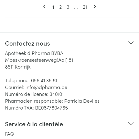
Pages
Vous lisez actuellement la page
Page
Page
Page
1
2
3
...
21
Contactez nous
Apotheek d Pharma BVBA
Moeskroensesteenweg(Aal) 81
8511
Kortrijk
Téléphone:
056 41 36 81
Courriel:
info@
dpharma.be
Numéro de licence:
340101
Pharmacien responsable:
Patricia Devlies
Numéro TVA:
BE0877804765
Service à la clientèle
FAQ