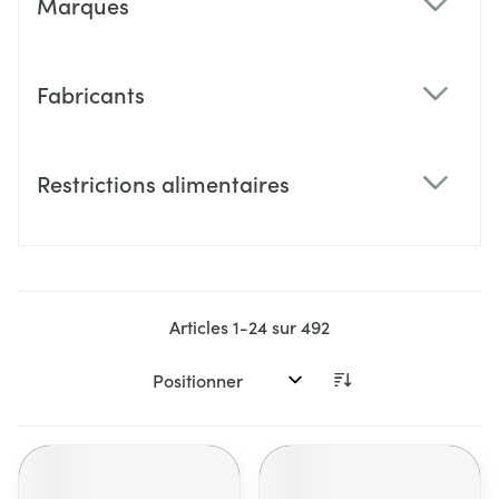
Marques
filter
Fabricants
filter
Restrictions alimentaires
filter
Articles
1
-
24
sur
492
Trier par: