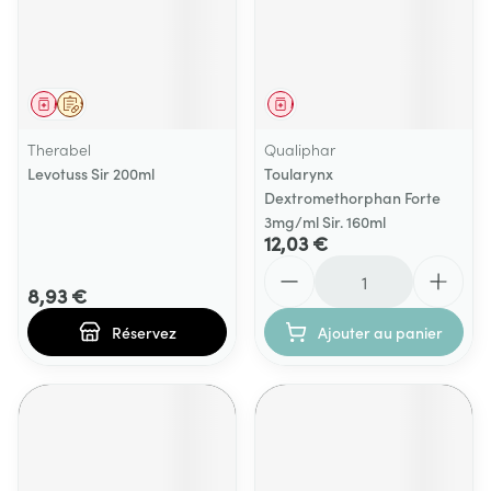
Médicament
Sur prescription
Médicament
Therabel
Qualiphar
Levotuss Sir 200ml
Toularynx
Dextromethorphan Forte
3mg/ml Sir. 160ml
12,03 €
Quantité
8,93 €
Réservez
Ajouter au panier