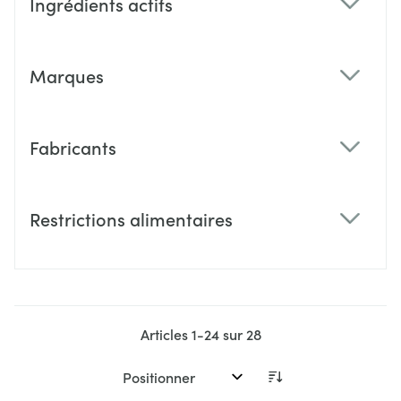
Ingrédients actifs
filter
Marques
filter
Fabricants
filter
Restrictions alimentaires
filter
Articles
1
-
24
sur
28
Trier par: