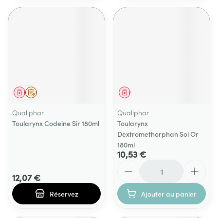
Médicament
Sur prescription
Médicament
Qualiphar
Qualiphar
Toularynx Codeine Sir 180ml
Toularynx
Dextromethorphan Sol Or
180ml
10,53 €
Quantité
12,07 €
Réservez
Ajouter au panier