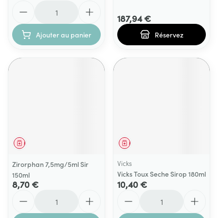
Quantité
187,94 €
Ajouter au panier
Réservez
Médicament
Médicament
Vicks
Zirorphan 7,5mg/5ml Sir
Vicks Toux Seche Sirop 180ml
150ml
8,70 €
10,40 €
Quantité
Quantité