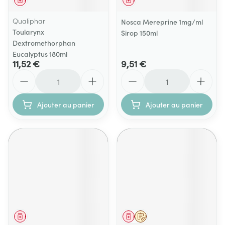
Médicament
Médicament
Qualiphar
Nosca Mereprine 1mg/ml
Toularynx
Sirop 150ml
Dextromethorphan
Eucalyptus 180ml
11,52 €
9,51 €
Quantité
Quantité
Ajouter au panier
Ajouter au panier
Médicament
Médicament
Sur prescription