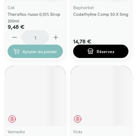
Gsk
Bepharbel
Therafixx-tusso 0,15% Sirop
Codethyline Comp 50 X 5mg
200ml
9,48 €
Quantité
14,78 €
Ajouter au panier
Réservez
Médicament
Médicament
Vemedia
Vicks