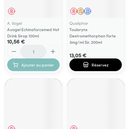
Médicament
Médicament
Sur prescription
Demande écrite
A. Vogel
Qualiphar
A.vogel Echinaforcemed Hot
Toularynx
Drink Sirop 100ml
Dextromethorphan Forte
10,56 €
3mg/ml Sir. 200ml
Quantité
13,05 €
Ajouter au panier
Réservez