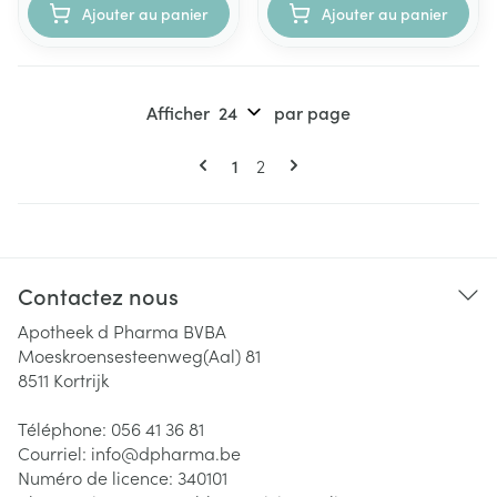
Ajouter au panier
Ajouter au panier
Afficher
par page
Pages
Vous lisez actuellement la page
Page
1
2
Contactez nous
Apotheek d Pharma BVBA
Moeskroensesteenweg(Aal) 81
8511
Kortrijk
Téléphone:
056 41 36 81
Courriel:
info@
dpharma.be
Numéro de licence:
340101