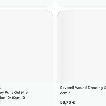
y
Revamil Wound Dressing C
y Pans Gel Miel
8cm 7
ien 10x10cm 10
€
58,76 €