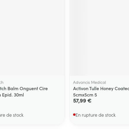
Massage
Afficher plus
Afficher plu
essoires
Masques chirurgique
e
Compléments
Répulsifs an
nutritionnels
entation
 peau irritée
ch
Advancis Medical
tch Balm Onguent Cire
Activon Tulle Honey Coated
n Epid. 30ml
5cmx5cm 5
57,99 €
Autobronzants
Rasage
ure de stock
En rupture de stock