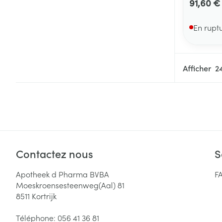
91,60 €
En rupt
Afficher
Contactez nous
S
Apotheek d Pharma BVBA
F
Moeskroensesteenweg(Aal) 81
8511
Kortrijk
Téléphone:
056 41 36 81