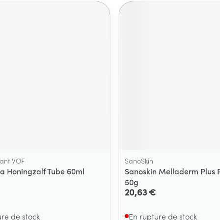
ant VOF
SanoSkin
a Honingzalf Tube 60ml
Sanoskin Melladerm Plu
50g
20,63 €
ure de stock
En rupture de stock