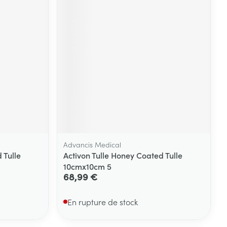
Yeux
s
Afficher plus
ti-insectes
Senteur
Advancis Medical
 Tulle
Activon Tulle Honey Coated Tulle
10cmx10cm 5
68,99 €
CBD
En rupture de stock