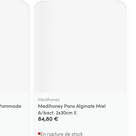
Medihoney
s Pommade
Medihoney Pans Alginate Miel
A/bact. 2x30cm 5
84,80 €
En rupture de stock