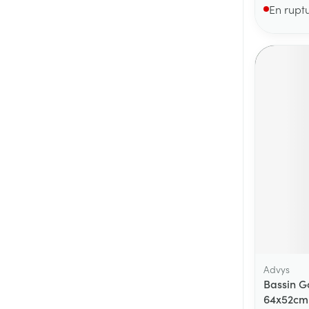
En rupt
Advys
Bassin G
64x52cm