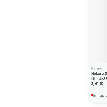
Cheveux
Piluliers et acc
Soins du visag
Taches de pigm
Peau sensible -
Peau mixte
Peau terne
Hekura
Afficher plus
Hekura S
Lit 1 Uz8
3,41 €
Ronflement
En rupt