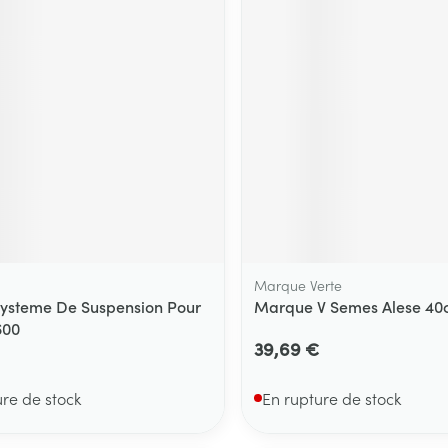
Massage
Afficher plus
Afficher plu
essoires
Masques chirurgique
e
Compléments
Répulsifs an
nutritionnels
entation
 peau irritée
Marque Verte
ysteme De Suspension Pour
Marque V Semes Alese 4
600
39,69 €
Autobronzants
Rasage
ure de stock
En rupture de stock