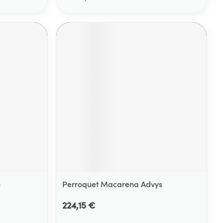
-
Perroquet Macarena Advys
224,15 €