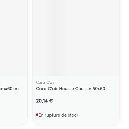
Yeux
s
Afficher plus
ti-insectes
Senteur
Cara C'air
0cmx60cm
Cara C'air Housse Coussin 50x60
20,14 €
CBD
En rupture de stock