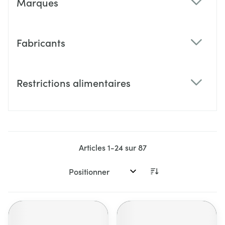
Marques
filter
Fabricants
filter
Restrictions alimentaires
filter
Articles
1
-
24
sur
87
Trier par: