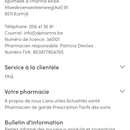
Apotheek d Pharma BVBA
Moeskroensesteenweg(Aal) 81
8511
Kortrijk
Téléphone:
056 41 36 81
Courriel:
info@
dpharma.be
Numéro de licence:
340101
Pharmacien responsable:
Patricia Devlies
Numéro TVA:
BE0877804765
Service à la clientèle
FAQ
Votre pharmacie
A propos de nous
Liens utiles
Actualités santé
Pharmacien de garde
Prescription
Tarifs des soins
Bulletin d’information
Restez informé des nouveaux produits et promotions