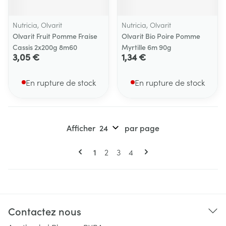
Nutricia, Olvarit
Nutricia, Olvarit
Olvarit Fruit Pomme Fraise
Olvarit Bio Poire Pomme
Cassis 2x200g 8m60
Myrtille 6m 90g
3,05 €
1,34 €
En rupture de stock
En rupture de stock
Afficher
par page
Pages
Vous lisez actuellement la page
Page
Page
Page
1
2
3
4
Contactez nous