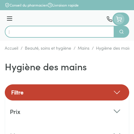
Aller au contenu
Conseil du pharmacien
Livraison rapide
Menu
Cherch
Rechercher
Accueil
/
Beauté, soins et hygiène
/
Mains
/
Hygiène des mains
Hygiène des mains
Filtre
Passer à la liste des produits
Prix
filter