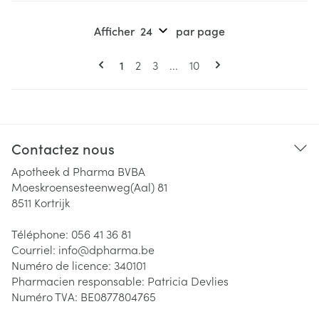
Afficher
par page
Pages
Vous lisez actuellement la page
Page
Page
Page
1
2
3
...
10
Contactez nous
Apotheek d Pharma BVBA
Moeskroensesteenweg(Aal) 81
8511
Kortrijk
Téléphone:
056 41 36 81
Courriel:
info@
dpharma.be
Numéro de licence:
340101
Pharmacien responsable:
Patricia Devlies
Numéro TVA:
BE0877804765