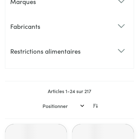
Marques
filter
Fabricants
filter
Restrictions alimentaires
filter
Articles
1
-
24
sur
217
Trier par: