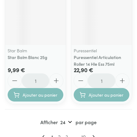
Star Balm
Puressentiel
Star Balm Blanc 25g
Puressentiel Articulation
Roller 14 Hle Ess 75ml
9,99 €
22,90 €
Quantité
Quantité
Ajouter au panier
Ajouter au panier
Afficher
par page
Pages
Vous lisez actuellement la page
Page
Page
Page
1
2
3
...
10