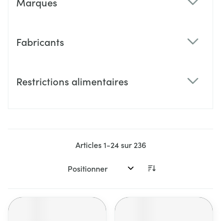
Marques
filter
Fabricants
filter
Restrictions alimentaires
filter
Articles
1
-
24
sur
236
Trier par: