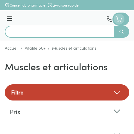
Aller au contenu
Conseil du pharmacien
Livraison rapide
Menu
Cherch
Rechercher
Accueil
/
Vitalité 50+
/
Muscles et articulations
Muscles et articulations
Filtre
Passer à la liste des produits
Prix
filter