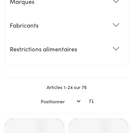
Marques
filter
Fabricants
filter
Restrictions alimentaires
filter
Articles
1
-
24
sur
76
Trier par: