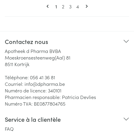
Pages
Vous lisez actuellement la page
Page
Page
Page
1
2
3
4
Contactez nous
Apotheek d Pharma BVBA
Moeskroensesteenweg(Aal) 81
8511
Kortrijk
Téléphone:
056 41 36 81
Courriel:
info@
dpharma.be
Numéro de licence:
340101
Pharmacien responsable:
Patricia Devlies
Numéro TVA:
BE0877804765
Service à la clientèle
FAQ