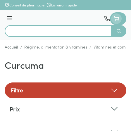
Aller au contenu
Conseil du pharmacien
Livraison rapide
Menu
Cherch
Rechercher
Accueil
/
Régime, alimentation & vitamines
/
Vitamines et compl
Curcuma
Filtre
Passer à la liste des produits
Prix
filter