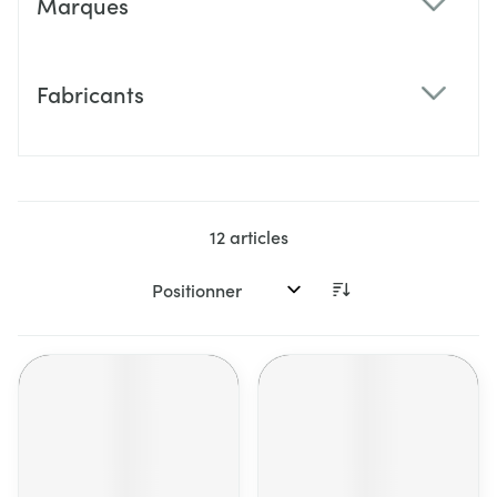
Marques
filter
Fabricants
filter
12
articles
Trier par: