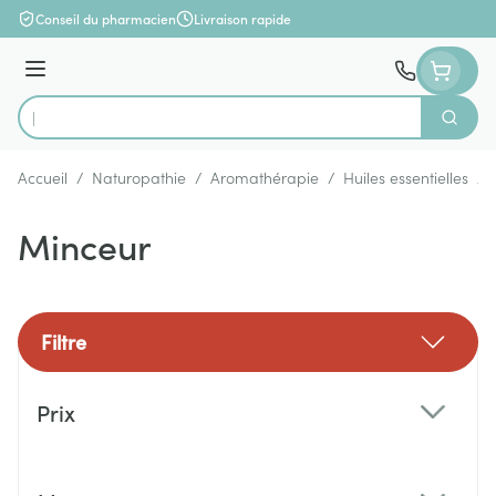
Aller au contenu
Conseil du pharmacien
Livraison rapide
Menu
Cherch
Rechercher
Accueil
/
Naturopathie
/
Aromathérapie
/
Huiles essentielles
/
Minceur
Filtre
Passer à la liste des produits
Prix
filter