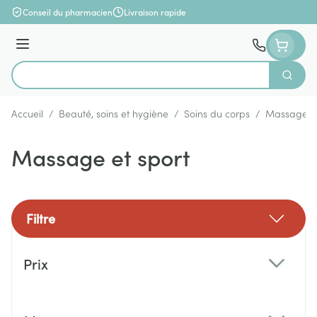
Aller au contenu
Conseil du pharmacien
Livraison rapide
Menu
Cherch
Rechercher
Accueil
/
Beauté, soins et hygiène
/
Soins du corps
/
Massage et
Massage et sport
Filtre
Passer à la liste des produits
Prix
filter