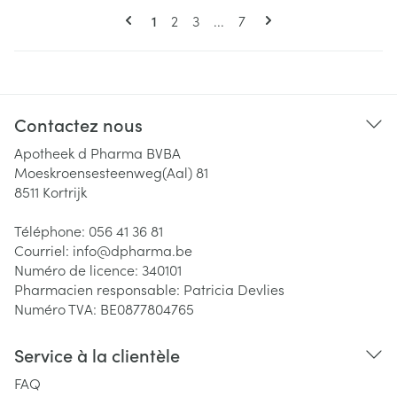
Pages
Vous lisez actuellement la page
Page
Page
Page
1
2
3
...
7
Contactez nous
Apotheek d Pharma BVBA
Moeskroensesteenweg(Aal) 81
8511
Kortrijk
Téléphone:
056 41 36 81
Courriel:
info@
dpharma.be
Numéro de licence:
340101
Pharmacien responsable:
Patricia Devlies
Numéro TVA:
BE0877804765
Service à la clientèle
FAQ