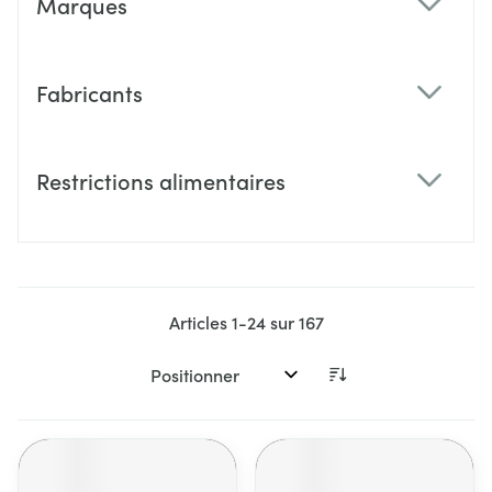
Marques
filter
Fabricants
filter
Restrictions alimentaires
filter
Articles
1
-
24
sur
167
Trier par: