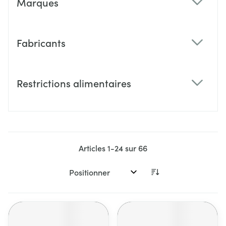
Marques
filter
Fabricants
filter
Restrictions alimentaires
filter
Articles
1
-
24
sur
66
Trier par: