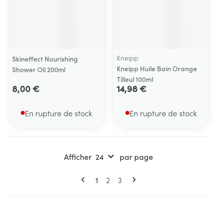
Kneipp
Skineffect Nourishing
Kneipp Huile Bain Orange
Shower Oil 200ml
Tilleul 100ml
8,00 €
14,98 €
En rupture de stock
En rupture de stock
Afficher
par page
Pages
Vous lisez actuellement la page
Page
Page
1
2
3