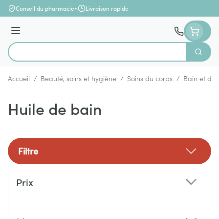
Aller au contenu
Conseil du pharmacien
Livraison rapide
Menu
Cherch
Rechercher
Accueil
/
Beauté, soins et hygiène
/
Soins du corps
/
Bain et do
Huile de bain
Filtre
Passer à la liste des produits
Prix
filter