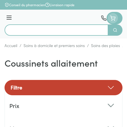
Aller au contenu
Conseil du pharmacien
Livraison rapide
Menu
Cherch
Rechercher
Accueil
/
Soins à domicile et premiers soins
/
Soins des plaies
/
Coussinets allaitement
Filtre
Passer à la liste des produits
Prix
filter