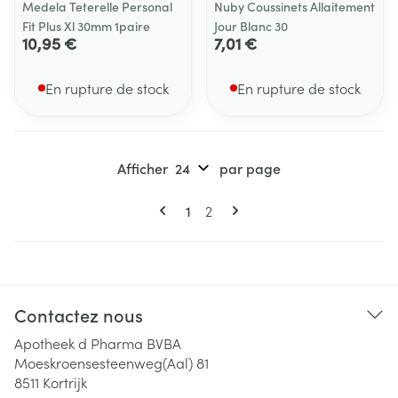
Medela Teterelle Personal
Nuby Coussinets Allaitement
Fit Plus Xl 30mm 1paire
Jour Blanc 30
10,95 €
7,01 €
En rupture de stock
En rupture de stock
Afficher
par page
Pages
Vous lisez actuellement la page
Page
1
2
Contactez nous
Apotheek d Pharma BVBA
Moeskroensesteenweg(Aal) 81
8511
Kortrijk