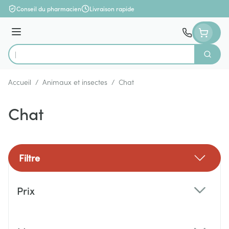
Aller au contenu
Conseil du pharmacien
Livraison rapide
Menu
Cherch
Rechercher
Accueil
/
Animaux et insectes
/
Chat
Chat
Filtre
Passer à la liste des produits
Prix
filter