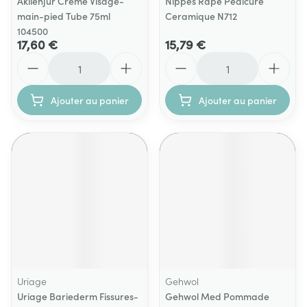
Akilenjur Creme Visage-
Nippes Rape Pedicure
main-pied Tube 75ml
Ceramique N712
104500
17,60 €
15,79 €
Quantité
Quantité
Ajouter au panier
Ajouter au panier
Uriage
Gehwol
Uriage Bariederm Fissures-
Gehwol Med Pommade