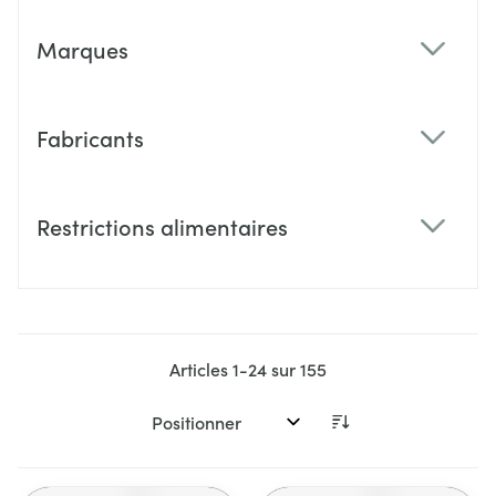
Marques
filter
Fabricants
filter
Restrictions alimentaires
filter
Articles
1
-
24
sur
155
Trier par: