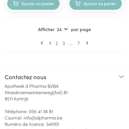
Ajouter au panier
Ajouter au panier
Afficher
par page
Pages
Vous lisez actuellement la page
Page
Page
Page
1
2
3
...
7
Contactez nous
Apotheek d Pharma BVBA
Moeskroensesteenweg(Aal) 81
8511
Kortrijk
Téléphone:
056 41 36 81
Courriel:
info@
dpharma.be
Numéro de licence:
340101