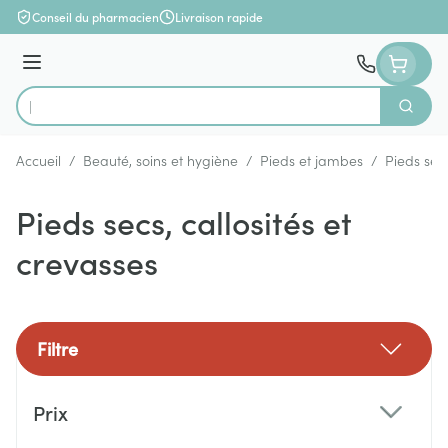
Aller au contenu
Conseil du pharmacien
Livraison rapide
Menu
Cherch
Rechercher
Accueil
/
Beauté, soins et hygiène
/
Pieds et jambes
/
Pieds secs
Pieds secs, callosités et
crevasses
Filtre
Passer à la liste des produits
Prix
filter