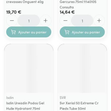
crevasses Onguent 40g
Gercures 75ml 11140105
Consulta
19,70 €
14,64 €
Quantité
Quantité
Ajouter au panier
Ajouter au panier
Isdin
SVR
Isdin Ureadin Podos Gel
Svr Xerial 50 Extreme Cr
Huile Hydratant 75ml
Pieds Tube 50ml