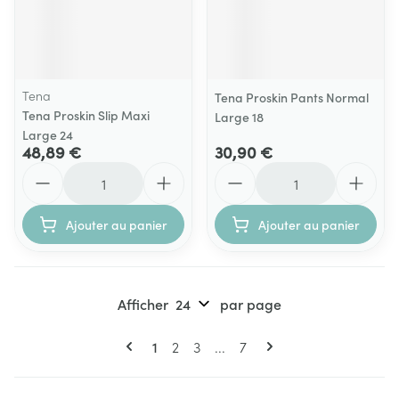
Tena
Tena Proskin Pants Normal
Tena Proskin Slip Maxi
Large 18
Large 24
48,89 €
30,90 €
Quantité
Quantité
Ajouter au panier
Ajouter au panier
Afficher
par page
Pages
Vous lisez actuellement la page
Page
Page
Page
1
2
3
...
7