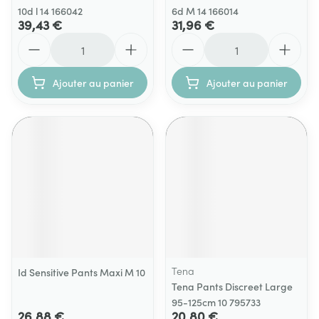
10d l 14 166042
6d M 14 166014
39,43 €
31,96 €
Quantité
Quantité
Ajouter au panier
Ajouter au panier
Tena
Id Sensitive Pants Maxi M 10
Tena Pants Discreet Large
95-125cm 10 795733
26,88 €
20,80 €