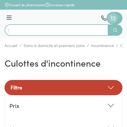
Aller au contenu
Conseil du pharmacien
Livraison rapide
Menu
Cherch
Rechercher
Accueil
/
Soins à domicile et premiers soins
/
Incontinence
/
Cul
Culottes d'incontinence
Filtre
Passer à la liste des produits
Prix
filter