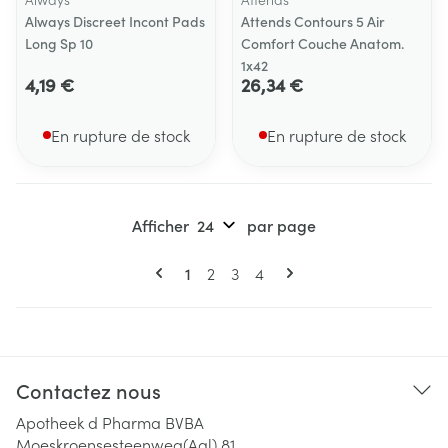
Always Discreet Incont Pads
Attends Contours 5 Air
Long Sp 10
Comfort Couche Anatom.
1x42
4,19 €
26,34 €
En rupture de stock
En rupture de stock
Afficher
par page
Pages
Vous lisez actuellement la page
Page
Page
Page
1
2
3
4
Contactez nous
Apotheek d Pharma BVBA
Moeskroensesteenweg(Aal) 81