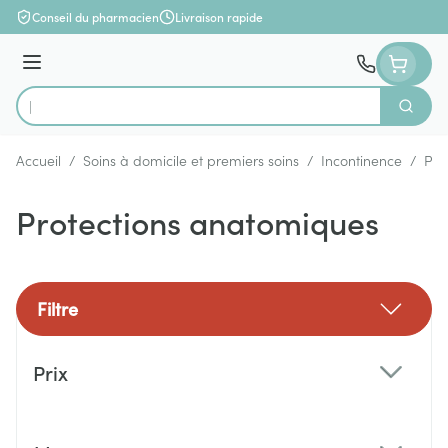
Aller au contenu
Conseil du pharmacien
Livraison rapide
Menu
Cherch
Rechercher
Accueil
/
Soins à domicile et premiers soins
/
Incontinence
/
Pro
Protections anatomiques
Filtre
Passer à la liste des produits
Prix
filter