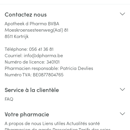
Contactez nous
Apotheek d Pharma BVBA
Moeskroensesteenweg(Aal) 81
8511
Kortrijk
Téléphone:
056 41 36 81
Courriel:
info@
dpharma.be
Numéro de licence:
340101
Pharmacien responsable:
Patricia Devlies
Numéro TVA:
BE0877804765
Service à la clientèle
FAQ
Votre pharmacie
A propos de nous
Liens utiles
Actualités santé
Pharmacien de garde
Prescription
Tarifs des soins