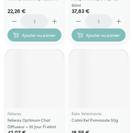
60ml
22,26 €
37,83 €
Quantité
Quantité
Ajouter au panier
Ajouter au panier
Feliway
Kela Veterinaria
Feliway Optimum Chat
Calmi Kel Pommade 50g
Diffuseur + 30 Jour Fl 48ml
42,07 €
18,55 €