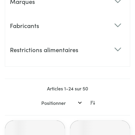
Marques
filter
Fabricants
filter
Restrictions alimentaires
filter
Articles
1
-
24
sur
50
Trier par: