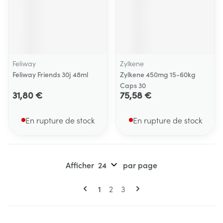
Feliway
Zylkene
Feliway Friends 30j 48ml
Zylkene 450mg 15-60kg
Caps 30
31,80 €
75,58 €
En rupture de stock
En rupture de stock
Afficher
par page
Pages
Vous lisez actuellement la page
Page
Page
1
2
3