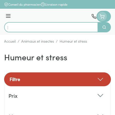
Aller au contenu
Conseil du pharmacien
Livraison rapide
Menu
Cherch
Rechercher
Accueil
/
Animaux et insectes
/
Humeur et stress
Humeur et stress
Filtre
Passer à la liste des produits
Prix
filter