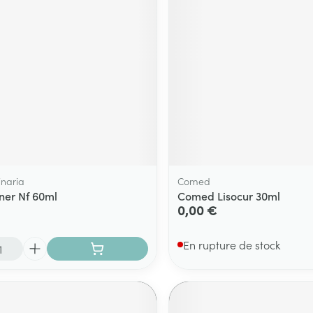
Massage
Afficher plus
Afficher plu
essoires
Masques chirurgique
e
Compléments
Répulsifs an
nutritionnels
entation
 peau irritée
inaria
Comed
ner Nf 60ml
Comed Lisocur 30ml
0,00 €
En rupture de stock
Autobronzants
Rasage