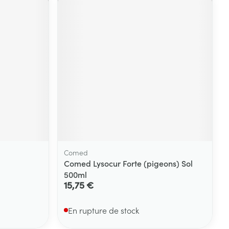
Comed
Comed Lysocur Forte (pigeons) Sol
500ml
15,75 €
En rupture de stock