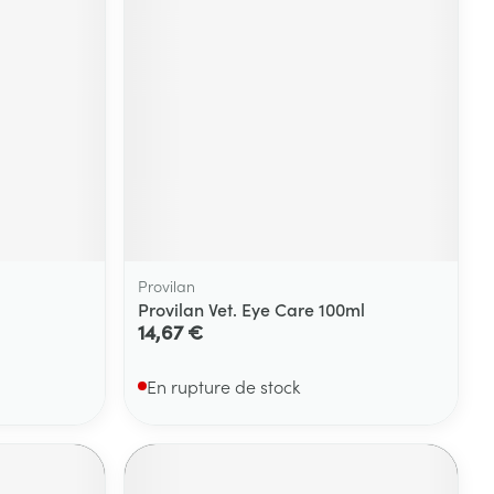
Yeux
s
Afficher plus
ti-insectes
Senteur
Provilan
Provilan Vet. Eye Care 100ml
14,67 €
En rupture de stock
CBD