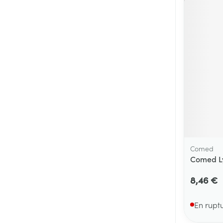
Comed
Comed Ly
8,46 €
En rupt