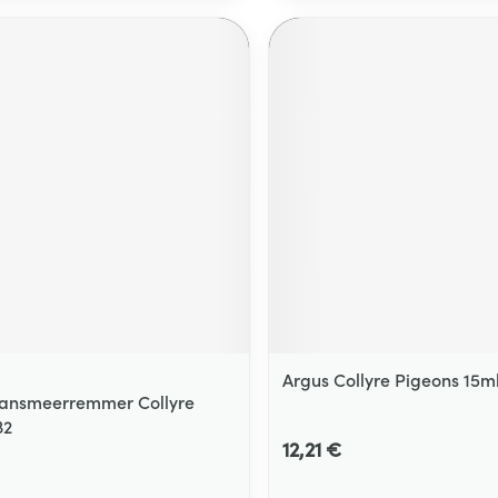
Argus Collyre Pigeons 15m
aansmeerremmer Collyre
32
12,21 €