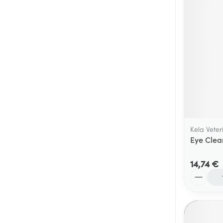
Cheveux
Piluliers et acc
Soins du visag
Taches de pigm
Peau sensible -
Peau mixte
Kela Veter
Peau terne
Eye Clea
Afficher plus
14,74 €
Quantité
Ronflement