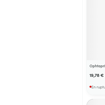
Ophtapri
19,78 €
En rupt