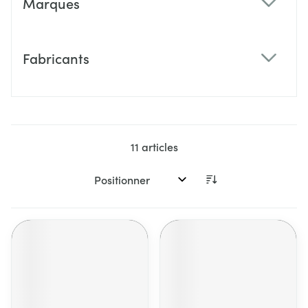
Marques
filter
Fabricants
filter
11
articles
Trier par: