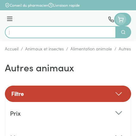
Aller au contenu
Conseil du pharmacien
Livraison rapide
Menu
Cherch
Rechercher
Accueil
/
Animaux et insectes
/
Alimentation animale
/
Autres 
Autres animaux
Filtre
Passer à la liste des produits
Prix
filter