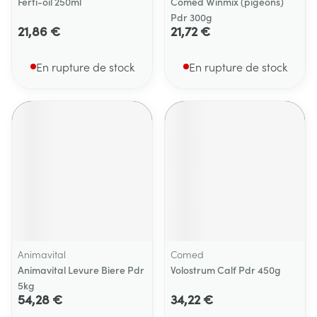
Ferti-oil 250ml
Comed Winmix (pigeons)
Pdr 300g
21,86 €
21,72 €
En rupture de stock
En rupture de stock
Animavital
Comed
Animavital Levure Biere Pdr
Volostrum Calf Pdr 450g
5kg
54,28 €
34,22 €