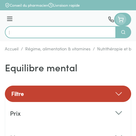
Aller au contenu
Conseil du pharmacien
Livraison rapide
Menu
Cherch
Rechercher
Accueil
/
Régime, alimentation & vitamines
/
Nutrithérapie et bie
Equilibre mental
Filtre
Passer à la liste des produits
Prix
filter