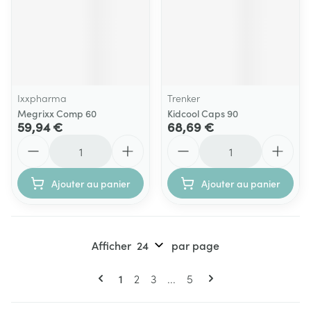
Ixxpharma
Trenker
Megrixx Comp 60
Kidcool Caps 90
59,94 €
68,69 €
Quantité
Quantité
Ajouter au panier
Ajouter au panier
Afficher
par page
Pages
Vous lisez actuellement la page
Page
Page
Page
1
2
3
...
5