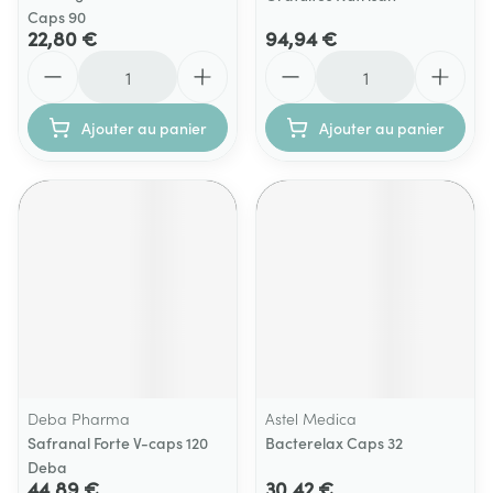
Caps 90
22,80 €
94,94 €
Quantité
Quantité
Ajouter au panier
Ajouter au panier
Deba Pharma
Astel Medica
Safranal Forte V-caps 120
Bacterelax Caps 32
Deba
44,89 €
30,42 €