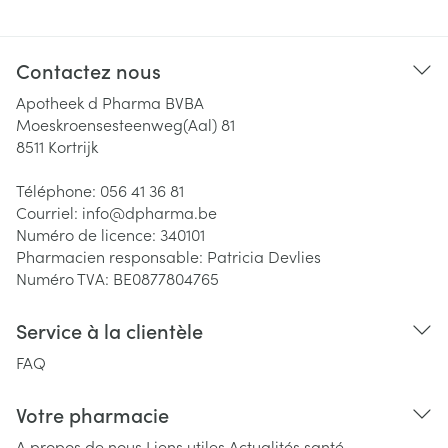
Contactez nous
Apotheek d Pharma BVBA
Moeskroensesteenweg(Aal) 81
8511
Kortrijk
Téléphone:
056 41 36 81
Courriel:
info@
dpharma.be
Numéro de licence:
340101
Pharmacien responsable:
Patricia Devlies
Numéro TVA:
BE0877804765
Service à la clientèle
FAQ
Votre pharmacie
A propos de nous
Liens utiles
Actualités santé