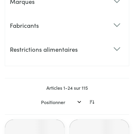
Marques
filter
Fabricants
filter
Restrictions alimentaires
filter
Articles
1
-
24
sur
115
Trier par: