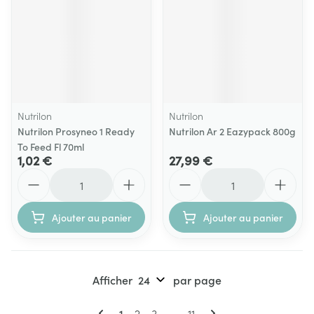
Nutrilon
Nutrilon
Nutrilon Prosyneo 1 Ready
Nutrilon Ar 2 Eazypack 800g
To Feed Fl 70ml
1,02 €
27,99 €
Quantité
Quantité
Ajouter au panier
Ajouter au panier
Afficher
par page
Pages
Vous lisez actuellement la page
Page
Page
Page
1
2
3
...
11