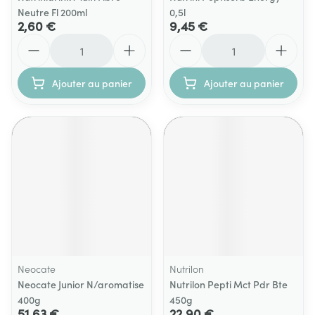
Neutre Fl 200ml
0,5l
2,60 €
9,45 €
Quantité
Quantité
Ajouter au panier
Ajouter au panier
Neocate
Nutrilon
Neocate Junior N/aromatise
Nutrilon Pepti Mct Pdr Bte
400g
450g
51,63 €
22,90 €