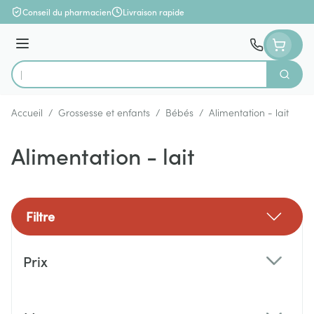
Aller au contenu
Conseil du pharmacien
Livraison rapide
Menu
Cherch
Rechercher
Accueil
/
Grossesse et enfants
/
Bébés
/
Alimentation - lait
Alimentation - lait
Filtre
Passer à la liste des produits
Prix
filter