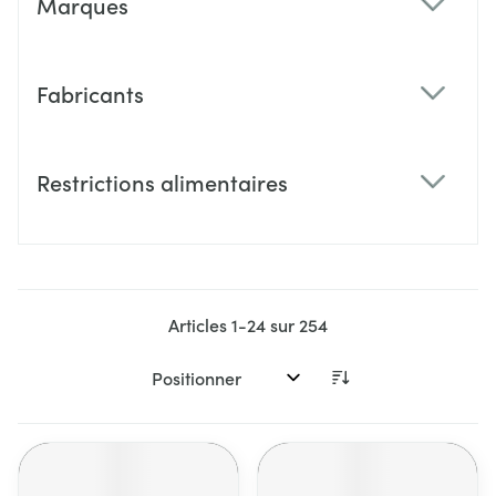
Marques
filter
Fabricants
filter
Restrictions alimentaires
filter
Articles
1
-
24
sur
254
Trier par: