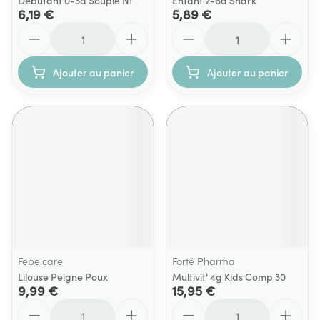
Debutant 0-3a Souple Nf
Enfant 2-6a Shark
6,19 €
5,89 €
Quantité
Quantité
Ajouter au panier
Ajouter au panier
Febelcare
Forté Pharma
Lilouse Peigne Poux
Multivit' 4g Kids Comp 30
9,99 €
15,95 €
Quantité
Quantité