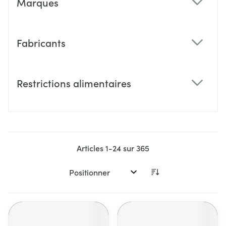
Marques
filter
Fabricants
filter
Restrictions alimentaires
filter
Articles
1
-
24
sur
365
Trier par: