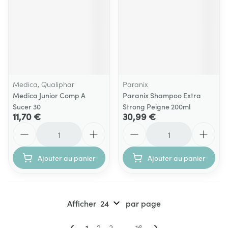
Medica, Qualiphar
Paranix
Medica Junior Comp A
Paranix Shampoo Extra
Sucer 30
Strong Peigne 200ml
11,70 €
30,99 €
Quantité
Quantité
Ajouter au panier
Ajouter au panier
Afficher
par page
Pages
Vous lisez actuellement la page
Page
Page
Page
1
2
3
...
16