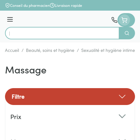
Aller au contenu
Conseil du pharmacien
Livraison rapide
Menu
Cherch
Rechercher
Accueil
/
Beauté, soins et hygiène
/
Sexualité et hygiène intime
/
Massage
Filtre
Passer à la liste des produits
Prix
filter