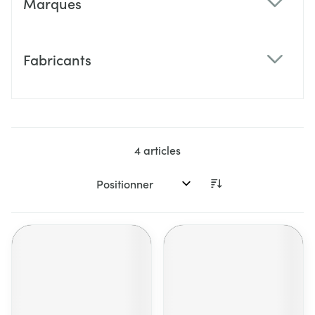
Marques
filter
Fabricants
filter
4
articles
Trier par: