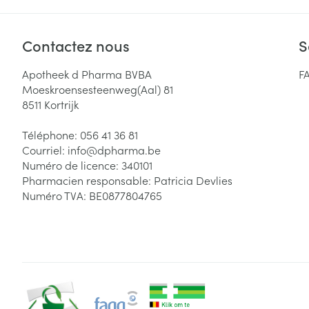
Contactez nous
S
Apotheek d Pharma BVBA
F
Moeskroensesteenweg(Aal) 81
8511
Kortrijk
Téléphone:
056 41 36 81
Courriel:
info@
dpharma.be
Numéro de licence:
340101
Pharmacien responsable:
Patricia Devlies
Numéro TVA:
BE0877804765