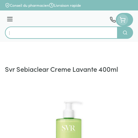
Aller au contenu
Conseil du pharmacien
Livraison rapide
Menu
Cherch
Rechercher
Svr Sebiaclear Creme Lavante 400ml