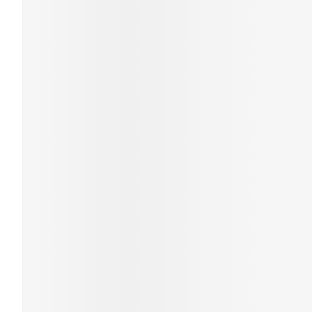
Cheveux
Piluliers et acc
Soins du visag
Taches de pigm
Peau sensible -
Peau mixte
Peau terne
Afficher plus
Ronflement