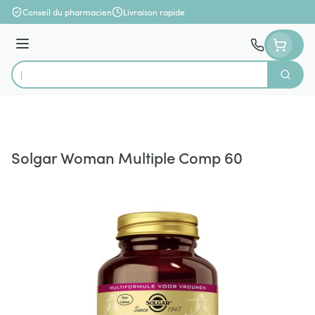
Aller au contenu
Conseil du pharmacien
Livraison rapide
Menu
Cherch
Rechercher
Solgar Woman Multiple Comp 60