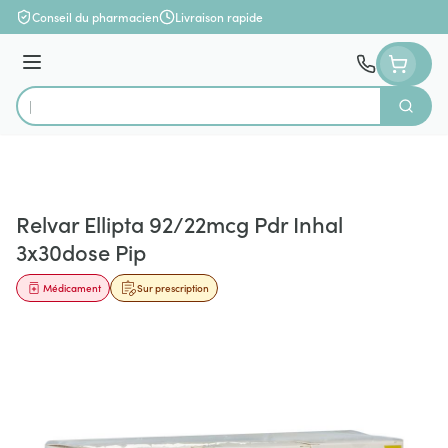
Aller au contenu
Conseil du pharmacien
Livraison rapide
Menu
Cherch
Rechercher
Relvar Ellipta 92/22mcg Pdr Inhal
3x30dose Pip
Médicament
Sur prescription