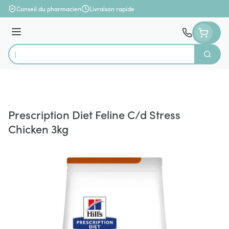
Aller au contenu
Conseil du pharmacien
Livraison rapide
Menu
Cherch
Rechercher
Prescription Diet Feline C/d Stress
Chicken 3kg