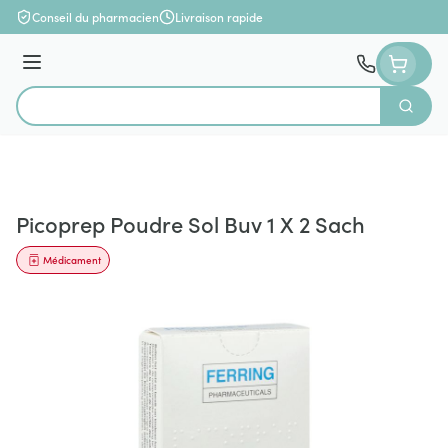
Aller au contenu
Conseil du pharmacien
Livraison rapide
Menu
Cherch
Rechercher
Picoprep Poudre Sol Buv 1 X 2 Sach
Médicament