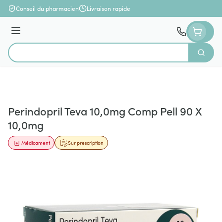
Aller au contenu
Conseil du pharmacien
Livraison rapide
Menu
Cherch
Rechercher
Perindopril Teva 10,0mg Comp Pell 90 X
10,0mg
Médicament
Sur prescription